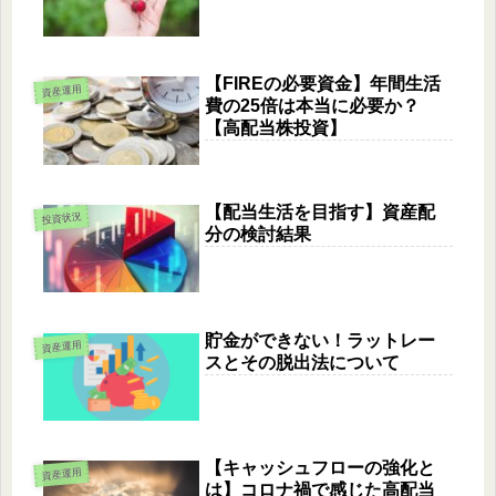
【FIREの必要資金】年間生活
資産運用
費の25倍は本当に必要か？
【高配当株投資】
【配当生活を目指す】資産配
投資状況
分の検討結果
貯金ができない！ラットレー
資産運用
スとその脱出法について
【キャッシュフローの強化と
資産運用
は】コロナ禍で感じた高配当