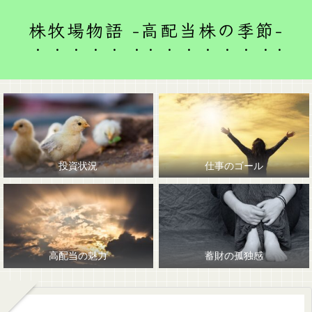
株牧場物語 -高配当株の季節-
投資状況
仕事のゴール
高配当の魅力
蓄財の孤独感