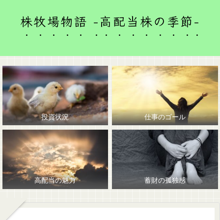
株牧場物語 -高配当株の季節-
投資状況
仕事のゴール
高配当の魅力
蓄財の孤独感