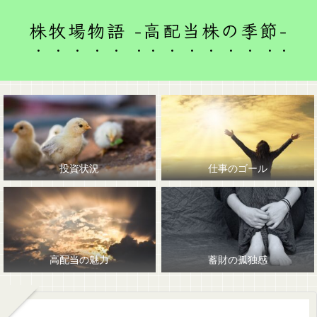
株牧場物語 -高配当株の季節-
投資状況
仕事のゴール
高配当の魅力
蓄財の孤独感