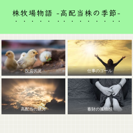
株牧場物語 -高配当株の季節-
投資状況
仕事のゴール
高配当の魅力
蓄財の孤独感