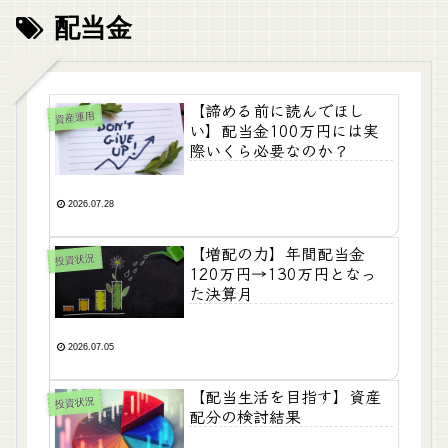
配当金
【諦める前に読んでほし
資産運用
い】配当金100万円には実
際いくら必要なのか？
2026.07.28
【増配の力】年間配当金
投資状況
120万円→130万円となっ
た決算月
2026.07.05
【配当生活を目指す】資産
投資状況
配分の検討結果